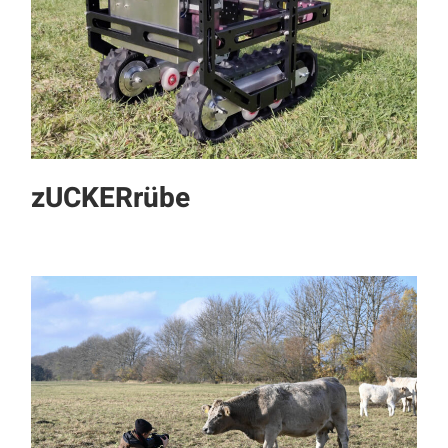
zUCKERrübe